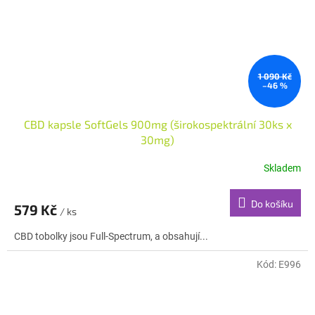
1 090 Kč
–46 %
CBD kapsle SoftGels 900mg (širokospektrální 30ks x
30mg)
Skladem
Do košíku
579 Kč
/ ks
CBD tobolky jsou Full-Spectrum, a obsahují...
Kód:
E996