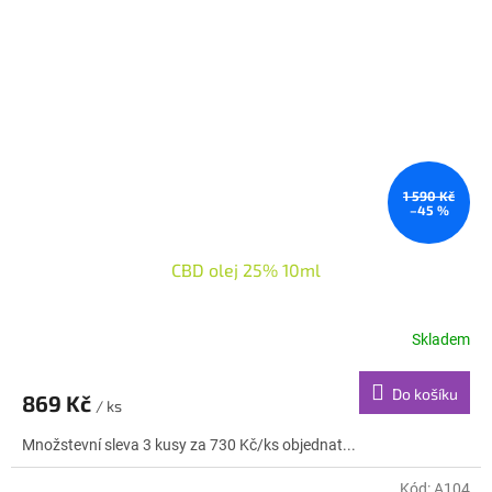
1 590 Kč
–45 %
CBD olej 25% 10ml
Skladem
Do košíku
869 Kč
/ ks
Množstevní sleva 3 kusy za 730 Kč/ks objednat...
Kód:
A104