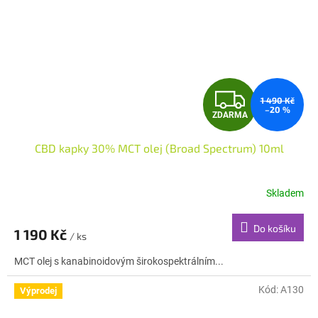
u
e
C
Z
Z
1 490 Kč
–20 %
ZDARMA
D
CBD kapky 30% MCT olej (Broad Spectrum) 10ml
A
R
Skladem
M
Do košíku
1 190 Kč
/ ks
A
MCT olej s kanabinoidovým širokospektrálním...
Kód:
A130
Výprodej