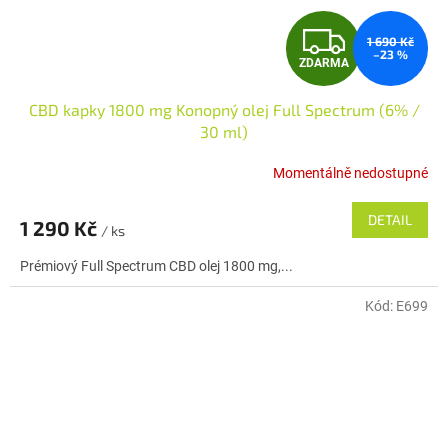
Z
1 690 Kč
–23 %
ZDARMA
D
CBD kapky 1800 mg Konopný olej Full Spectrum (6% /
A
30 ml)
R
Momentálně nedostupné
M
DETAIL
1 290 Kč
/ ks
A
Prémiový Full Spectrum CBD olej 1800 mg,...
Kód:
E699