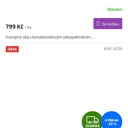
R
Skladem
M
Do košíku
799 Kč
/ ks
A
Konopný olej s kanabinoidovým celospektrálním...
Kód:
A236
Akce
Z
2 790 Kč
–39 %
ZDARMA