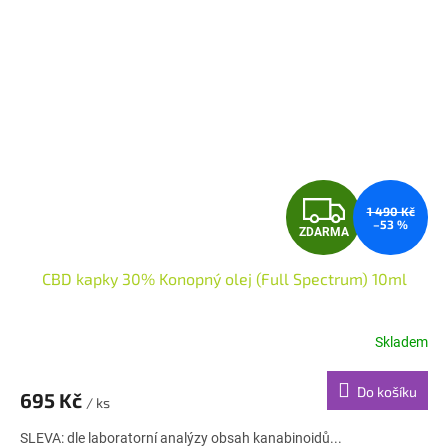
Z
1 490 Kč
–53 %
ZDARMA
D
CBD kapky 30% Konopný olej (Full Spectrum) 10ml
A
R
Skladem
M
Do košíku
695 Kč
/ ks
A
SLEVA: dle laboratorní analýzy obsah kanabinoidů...