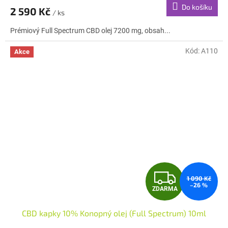
Do košíku
2 590 Kč
/ ks
A
Prémiový Full Spectrum CBD olej 7200 mg, obsah...
Kód:
A110
Akce
Z
1 090 Kč
–26 %
ZDARMA
D
CBD kapky 10% Konopný olej (Full Spectrum) 10ml
A