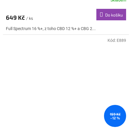
Skladem
Do košíku
649 Kč
/ ks
Full Spectrum 16 %+, z toho CBD 12 %+ a CBG 2...
Kód:
E889
159 Kč
–12 %