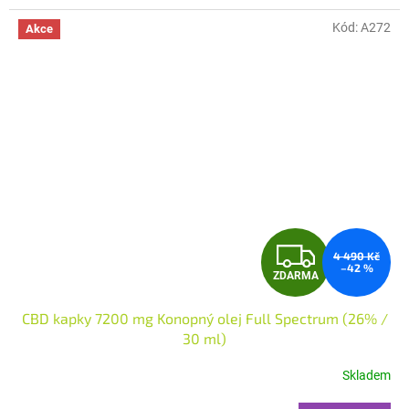
Kód:
A272
Akce
Z
4 490 Kč
–42 %
ZDARMA
D
CBD kapky 7200 mg Konopný olej Full Spectrum (26% /
A
30 ml)
R
Skladem
M