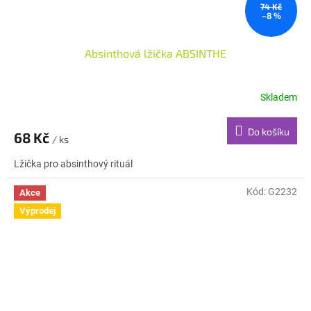
74 Kč
–8 %
Absinthová lžička ABSINTHE
Skladem
Do košíku
68 Kč
/ ks
Lžička pro absinthový rituál
Kód:
G2232
Akce
Výprodej