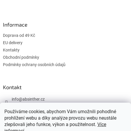
á
p
a
Informace
t
í
Doprava od 49 Kč
EU delivery
Kontakty
Obchodní podmínky
Podmínky ochrany osobních údajů
Kontakt
info
@
absinther.cz
+420 774 646 442
Používáme cookies, abychom Vám umožnili pohodlné
prohlížení webu a díky analýze provozu webu neustále
zlepšovali jeho funkce, výkon a použitelnost.
Více
informací