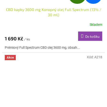
D
CBD kapky 3600 mg Konopný olej Full Spectrum (13% /
A
30 ml)
R
Skladem
M
Do košíku
1 690 Kč
/ ks
A
Prémiový Full Spectrum CBD olej 3600 mg, obsah...
Kód:
A218
Akce