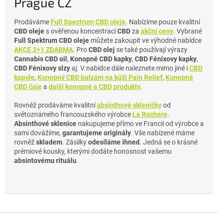
Prague CZ
Prodáváme
Full Spectrum CBD oleje
. Nabízíme pouze kvalitní
CBD oleje
s ověřenou koncentrací
CBD
za
akční ceny
. Vybrané
Full Spektrum CBD oleje
můžete zakoupit ve výhodné nabídce
AKCE 2+1 ZDARMA
. Pro
CBD olej
se také používají výrazy
Cannabis CBD oil
,
Konopné CBD kapky
,
CBD Fénixovy kapky
,
CBD Fénixovy slzy
aj. V nabídce dále naleznete mimo jiné i
CBD
kapsle
,
Konopný CBD balzám na kůži Pain Relief
,
Konopné
CBD čaje
a
další konopné a CBD produkty
.
Rovněž prodáváme kvalitní
absinthové skleničky
od
světoznámého francouzského výrobce
La Rochere
.
Absinthové sklenice
nakupujeme přímo ve Francii od výrobce a
sami dovážíme,
garantujeme originály
. Vše nabízené máme
rovněž
skladem
. Zásilky
odesíláme ihned
. Jedná se o krásné
prémiové kousky, kterými dodáte honosnost vašemu
absintovému rituálu
.
Z