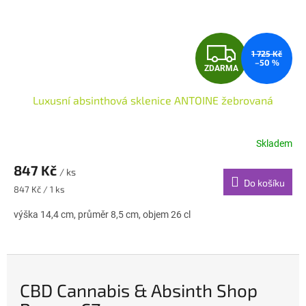
Z
1 725 Kč
–50 %
ZDARMA
D
Luxusní absinthová sklenice ANTOINE žebrovaná
A
R
Skladem
M
847 Kč
/ ks
Do košíku
A
Měrná
847 Kč / 1 ks
cena:
výška 14,4 cm, průměr 8,5 cm, objem 26 cl
CBD Cannabis & Absinth Shop