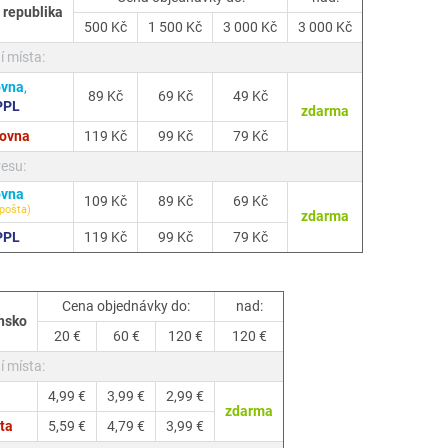
 republika
500 Kč
1 500 Kč
3 000 Kč
3 000 Kč
í místa:
ovna
,
89 Kč
69 Kč
49 Kč
PPL
zdarma
kovna
119 Kč
99 Kč
79 Kč
esu:
ovna
109 Kč
89 Kč
69 Kč
pošta)
zdarma
PPL
119 Kč
99 Kč
79 Kč
Cena objednávky do:
nad:
nsko
20 €
60 €
120 €
120 €
í místa:
4,99 €
3,99 €
2,99 €
zdarma
ta
5,59 €
4,79 €
3,99 €