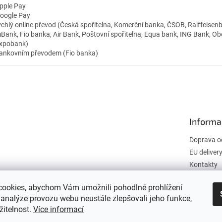
pple Pay
oogle Pay
ychlý online převod (Česká spořitelna, Komerční banka, ČSOB, Raiffeis
Bank, Fio banka, Air Bank, Poštovní spořitelna, Equa bank, ING Bank, O
xpobank)
ankovním převodem (Fio banka)
Informa
Doprava o
EU deliver
Kontakty
Obchodní 
ookies, abychom Vám umožnili pohodlné prohlížení
Podmínky 
 analýze provozu webu neustále zlepšovali jeho funkce,
údajů
itelnost.
Více informací