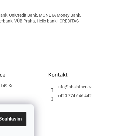
enbank, UniCredit Bank, MONETA Money Bank,
berbank, VÚB Praha, Hello bank!, CREDITAS,
ce
Kontakt
d 49 Kč
info
@
absinther.cz
y
+420 774 646 442
podmínky
ochrany osobních
Souhlasím