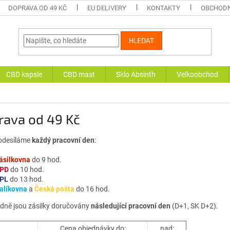
DOPRAVA OD 49 KČ
EU DELIVERY
KONTAKTY
OBCHODN
HLEDAT
CBD kapsle
CBD mast
Sklo Absinth
Velkoobchod
rava od 49 Kč
 odesíláme
každý pracovní den
:
ásilkovna
do 9 hod.
PD
do 10 hod.
PL
do 13 hod.
alíkovna
a
Česká pošta
do 16 hod.
dně jsou zásilky doručovány
následující pracovní den
(D+1, SK D+2).
Cena objednávky do:
nad: