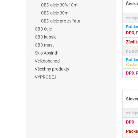
n
Česká
CBD oleje 30% 10ml
e
CBD oleje 30ml
l
výdejn
CBD oleje pro zvířata
Balík
CBD čaje
DPD
,
CBD kapsle
Zásil
CBD mast
na adr
Sklo Absinth
Balík
Velkoobchod
(Česká 
Všechny produkty
DPD
,
VÝPRODEJ
Slove
výdejn
DPD
Packe