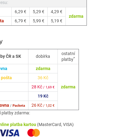
esu:
6,29 €
5,29 €
4,29 €
zdarma
ta
6,79 €
5,99 €
5,19 €
y
ostatní
tby ČR a SK
dobírka
*
platby
ovna
zdarma
 pošta
36 Kč
28 Kč
zdarma
/ 1,69 €
19 Kč
kovna
26 Kč
/
Packeta
/ 1,02 €
í platby zdarma:
nline platba kartou
(MasterCard, VISA)