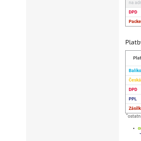
na adr
DPD
Packe
Platb
Pla
Balík
Česká
DPD
PPL
Zásil
*
ostatn
o