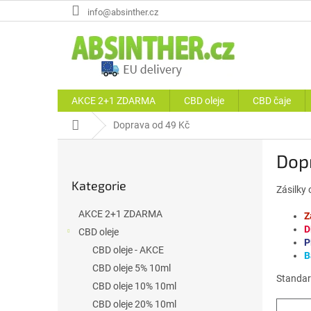
Přejít
info@absinther.cz
na
obsah
AKCE 2+1 ZDARMA
CBD oleje
CBD čaje
Domů
Doprava od 49 Kč
P
Dop
o
Přeskočit
s
Kategorie
kategorie
Zásilky
t
r
AKCE 2+1 ZDARMA
Z
a
D
CBD oleje
n
P
CBD oleje - AKCE
n
B
í
CBD oleje 5% 10ml
Standar
p
CBD oleje 10% 10ml
a
CBD oleje 20% 10ml