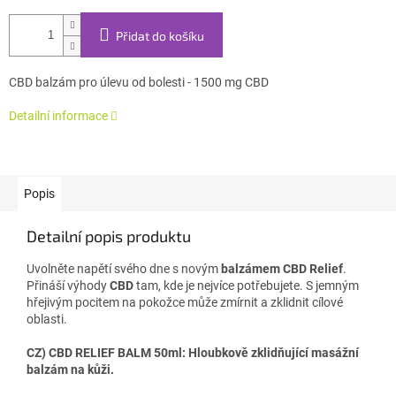
Přidat do košíku
CBD balzám pro úlevu od bolesti - 1500 mg CBD
Detailní informace
Popis
Detailní popis produktu
Uvolněte napětí svého dne s novým
balzámem CBD Relief
.
Přináší výhody
CBD
tam, kde je nejvíce potřebujete. S jemným
hřejivým pocitem na pokožce může zmírnit a zklidnit cílové
oblasti.
CZ) CBD RELIEF BALM 50ml: Hloubkově zklidňující masážní
balzám na kůži.