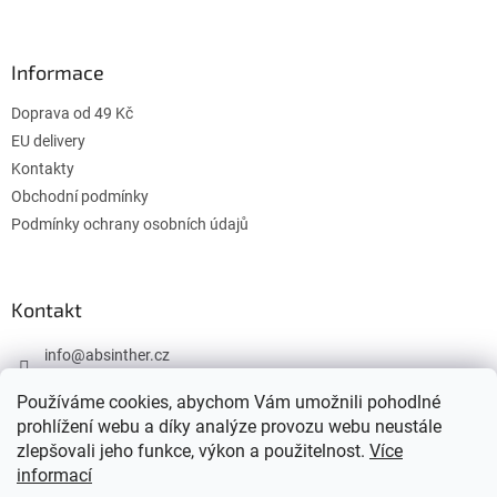
á
p
a
Informace
t
í
Doprava od 49 Kč
EU delivery
Kontakty
Obchodní podmínky
Podmínky ochrany osobních údajů
Kontakt
info
@
absinther.cz
+420 774 646 442
Používáme cookies, abychom Vám umožnili pohodlné
prohlížení webu a díky analýze provozu webu neustále
zlepšovali jeho funkce, výkon a použitelnost.
Více
informací