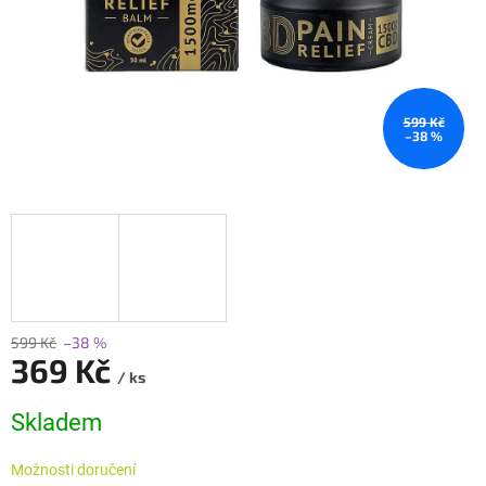
599 Kč
–38 %
599 Kč
–38 %
369 Kč
/ ks
Měrná
Skladem
cena:
Možnosti doručení