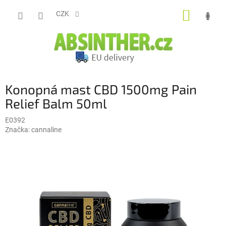
Přejít
NÁKUP
na
CZK
obsah
KOŠÍK
Konopná mast CBD 1500mg Pain
Relief Balm 50ml
E0392
Značka:
cannaline