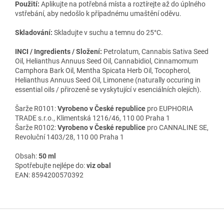
Použití:
Aplikujte na potřebná místa a roztírejte až do úplného
vstřebání, aby nedošlo k případnému umaštění oděvu.
Skladování:
Skladujte v suchu a temnu do 25°C.
INCI / Ingredients / Složení:
Petrolatum, Cannabis Sativa Seed
Oil, Helianthus Annuus Seed Oil, Cannabidiol, Cinnamomum
Camphora Bark Oil, Mentha Spicata Herb Oil, Tocopherol,
Helianthus Annuus Seed Oil, Limonene (naturally occuring in
essential oils / přirozeně se vyskytující v esenciálních olejích).
Šarže R0101:
Vyrobeno v České republice
pro EUPHORIA
TRADE s.r.o., Klimentská 1216/46, 110 00 Praha 1
Šarže R0102:
Vyrobeno v České republice
pro CANNALINE SE,
Revoluční 1403/28, 110 00 Praha 1
Obsah:
50 ml
Spotřebujte nejlépe do:
viz obal
EAN: 8594200570392
Z